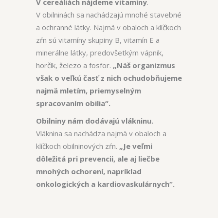
V cereáliách nájdeme vitamíny
.
V obilninách sa nachádzajú mnohé stavebné
a ochranné látky. Najmä v obaloch a klíčkoch
zŕn sú vitamíny skupiny B, vitamín E a
minerálne látky, predovšetkým vápnik,
horčík, železo a fosfor.
„Náš organizmus
však o veľkú časť z nich ochudobňujeme
najmä mletím, priemyselným
spracovaním obilia“.
Obilniny nám dodávajú vlákninu.
Vláknina sa nachádza najmä v obaloch a
klíčkoch obilninových zŕn.
„Je veľmi
dôležitá pri prevencii, ale aj liečbe
mnohých ochorení, napríklad
onkologických a kardiovaskulárnych“.